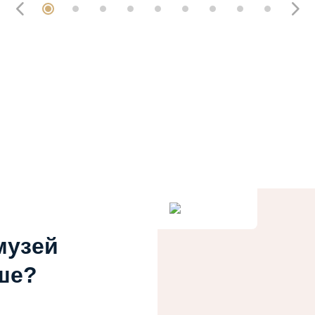
музей
ше?