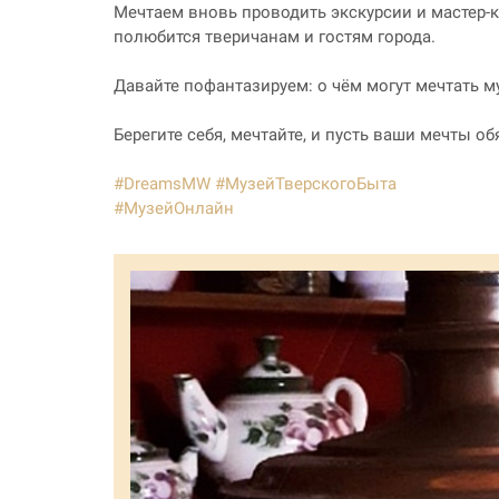
Мечтаем вновь проводить экскурсии и мастер-к
полюбится тверичанам и гостям города.
Давайте пофантазируем: о чём могут мечтать 
Берегите себя, мечтайте, и пусть ваши мечты об
#DreamsMW
#МузейТверскогоБыта
#МузейОнлайн