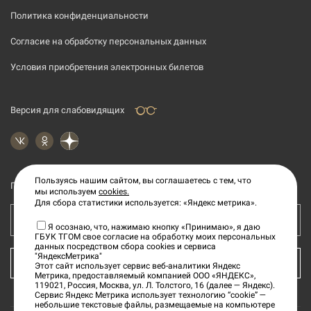
Политика конфиденциальности
Согласие на обработку персональных данных
Условия приобретения электронных билетов
Версия для слабовидящих
Пользуясь нашим сайтом, вы соглашаетесь с тем, что
Подпишитесь на рассылку новостей
мы используем
cookies.
Для сбора статистики используется: «Яндекс метрика».
Ваш e-mail адрес
Я осознаю, что, нажимаю кнопку «Принимаю», я даю
ГБУК ТГОМ свое согласие на обработку моих персональных
данных посредством сбора cookies и сервиса
"ЯндексМетрика"
КУПИТЬ БИЛЕТ
Этот сайт использует сервис веб-аналитики Яндекс
Метрика, предоставляемый компанией ООО «ЯНДЕКС»,
119021, Россия, Москва, ул. Л. Толстого, 16 (далее — Яндекс).
Сервис Яндекс Метрика использует технологию “cookie” —
небольшие текстовые файлы, размещаемые на компьютере