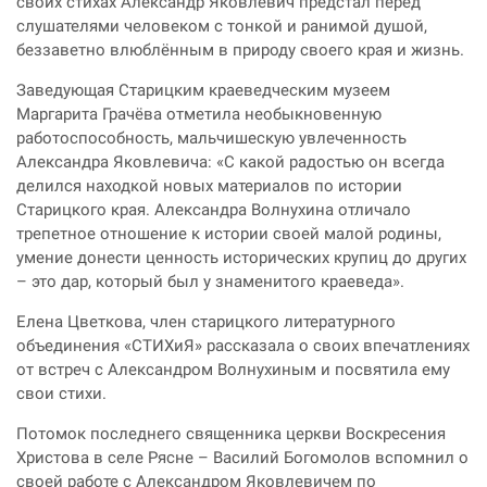
своих стихах Александр Яковлевич предстал перед
слушателями человеком с тонкой и ранимой душой,
беззаветно влюблённым в природу своего края и жизнь.
Заведующая Старицким краеведческим музеем
Маргарита Грачёва отметила необыкновенную
работоспособность, мальчишескую увлеченность
Александра Яковлевича: «С какой радостью он всегда
делился находкой новых материалов по истории
Старицкого края. Александра Волнухина отличало
трепетное отношение к истории своей малой родины,
умение донести ценность исторических крупиц до других
– это дар, который был у знаменитого краеведа».
Елена Цветкова, член старицкого литературного
объединения «СТИХиЯ» рассказала о своих впечатлениях
от встреч с Александром Волнухиным и посвятила ему
свои стихи.
Потомок последнего священника церкви Воскресения
Христова в селе Рясне – Василий Богомолов вспомнил о
своей работе с Александром Яковлевичем по