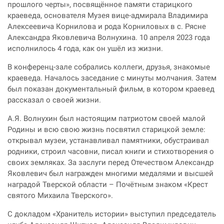
прошлого черты», посвящённое памяти старицкого
краеведа, основателя Музея вице-адмирала Владимира
Алексеевича Корнилова и рода Корниловых в с. Рясне
Александра Яковлевича Волнухина. 10 апреля 2023 года
исполнилось 4 года, как он ушёл из жизни.
В конференц-зале собрались коллеги, друзья, знакомые
краеведа. Началось заседание с минуты молчания. Затем
был показан документальный фильм, в котором краевед
рассказал о своей жизни.
А.Я. Волнухин был настоящим патриотом своей малой
Родины и всю свою жизнь посвятил старицкой земле:
открывал музеи, устанавливал памятники, обустраивал
родники, строил часовни, писал книги и стихотворения о
своих земляках. За заслуги перед Отечеством Александр
Яковлевич был награжден многими медалями и высшей
наградой Тверской области – Почётным знаком «Крест
святого Михаила Тверского».
С докладом «Хранитель истории» выступил председатель