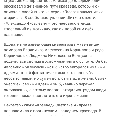
клуба Александр Шитков. Александр Владимирович
рассказал о жизненном пути краеведа, который он
описал в своей книге из серии «Галерея знаменитых
старичан». В своём выступлении Шитков отметил:
«Александр Яковлевич – это человек-легенда,
«последний из могикан», как он порой сам себя
называл».
Вдова, ныне заведующая музеем рода Музея вице-
адмирала Владимира Алексеевича Корнилова и рода
Корниловых, Людмила Николаевна Волнухина
поделилась своими воспоминаниями о супруге. Он был
человеком увлекающимся, быстро загорался новыми
идеями, порой фантастическими и, казалось бы,
несбыточными, но сумел воплотить их в жизнь. Своей
энергией, своими идеями он буквально заражал
окружающих, а потому всегда находились рядом люди,
готовые помочь воплотить его идеи в жизнь.
Секретарь клуба «Краевед» Светлана Андреева
познакомила с поэтическим наследием краеведа. В