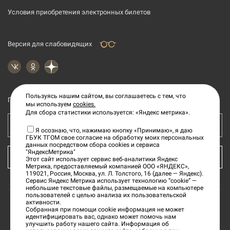
Условия приобретения электронных билетов
Версия для слабовидящих
Пользуясь нашим сайтом, вы соглашаетесь с тем, что
Подпишитесь на рассылку новостей
мы используем
cookies.
Для сбора статистики используется: «Яндекс метрика».
Ваш e-mail адрес
Я осознаю, что, нажимаю кнопку «Принимаю», я даю
ГБУК ТГОМ свое согласие на обработку моих персональных
данных посредством сбора cookies и сервиса
"ЯндексМетрика"
КУПИТЬ БИЛЕТ
Этот сайт использует сервис веб-аналитики Яндекс
Метрика, предоставляемый компанией ООО «ЯНДЕКС»,
119021, Россия, Москва, ул. Л. Толстого, 16 (далее — Яндекс).
Сервис Яндекс Метрика использует технологию “cookie” —
небольшие текстовые файлы, размещаемые на компьютере
пользователей с целью анализа их пользовательской
активности.
Собранная при помощи cookie информация не может
©
2026
«Тверской государственный объединенный
идентифицировать вас, однако может помочь нам
улучшить работу нашего сайта. Информация об
музей»