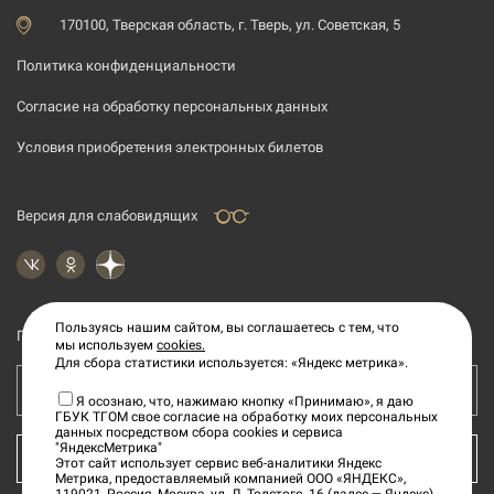
170100, Тверская область, г. Тверь, ул. Советская, 5
Политика конфиденциальности
Согласие на обработку персональных данных
Условия приобретения электронных билетов
Версия для слабовидящих
Пользуясь нашим сайтом, вы соглашаетесь с тем, что
Подпишитесь на рассылку новостей
мы используем
cookies.
Для сбора статистики используется: «Яндекс метрика».
Ваш e-mail адрес
Я осознаю, что, нажимаю кнопку «Принимаю», я даю
ГБУК ТГОМ свое согласие на обработку моих персональных
данных посредством сбора cookies и сервиса
"ЯндексМетрика"
КУПИТЬ БИЛЕТ
Этот сайт использует сервис веб-аналитики Яндекс
Метрика, предоставляемый компанией ООО «ЯНДЕКС»,