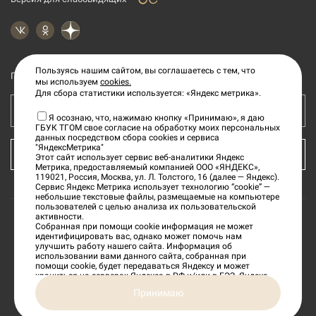
Пользуясь нашим сайтом, вы соглашаетесь с тем, что
Подпишитесь на рассылку новостей
мы используем
cookies.
Для сбора статистики используется: «Яндекс метрика».
Ваш e-mail адрес
Я осознаю, что, нажимаю кнопку «Принимаю», я даю
ГБУК ТГОМ свое согласие на обработку моих персональных
данных посредством сбора cookies и сервиса
"ЯндексМетрика"
КУПИТЬ БИЛЕТ
Этот сайт использует сервис веб-аналитики Яндекс
Метрика, предоставляемый компанией ООО «ЯНДЕКС»,
119021, Россия, Москва, ул. Л. Толстого, 16 (далее — Яндекс).
Сервис Яндекс Метрика использует технологию “cookie” —
небольшие текстовые файлы, размещаемые на компьютере
пользователей с целью анализа их пользовательской
активности.
Собранная при помощи cookie информация не может
©
2026
«Тверской государственный объединенный
идентифицировать вас, однако может помочь нам
улучшить работу нашего сайта. Информация об
музей»
использовании вами данного сайта, собранная при
помощи cookie, будет передаваться Яндексу и может
храниться на серверах Яндекса в РФ и/или в ЕЭЗ. Яндекс
будет обрабатывать эту информацию в интересах
Сделано в
Принимаю
владельца сайта, в частности, для оценки использования
вами сайта, составления отчетов об активности на сайте.
Яндекс обрабатывает эту информацию в порядке,