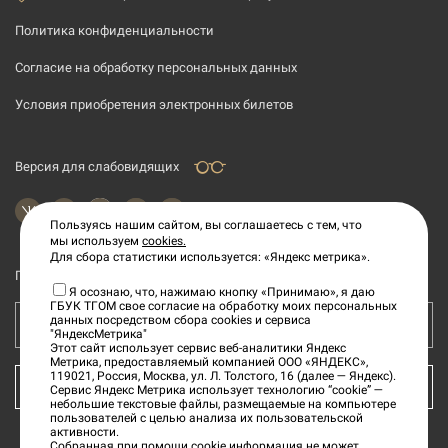
Политика конфиденциальности
Согласие на обработку персональных данных
Условия приобретения электронных билетов
Версия для слабовидящих
Пользуясь нашим сайтом, вы соглашаетесь с тем, что
мы используем
cookies.
Для сбора статистики используется: «Яндекс метрика».
Подпишитесь на рассылку новостей
Я осознаю, что, нажимаю кнопку «Принимаю», я даю
ГБУК ТГОМ свое согласие на обработку моих персональных
данных посредством сбора cookies и сервиса
Ваш e-mail адрес
"ЯндексМетрика"
Этот сайт использует сервис веб-аналитики Яндекс
Метрика, предоставляемый компанией ООО «ЯНДЕКС»,
119021, Россия, Москва, ул. Л. Толстого, 16 (далее — Яндекс).
КУПИТЬ БИЛЕТ
Сервис Яндекс Метрика использует технологию “cookie” —
небольшие текстовые файлы, размещаемые на компьютере
пользователей с целью анализа их пользовательской
активности.
Собранная при помощи cookie информация не может