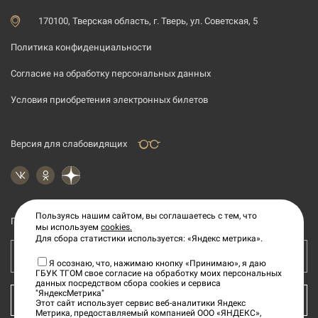
170100, Тверская область, г. Тверь, ул. Советская, 5
Политика конфиденциальности
Согласие на обработку персональных данных
Условия приобретения электронных билетов
Версия для слабовидящих
Пользуясь нашим сайтом, вы соглашаетесь с тем, что
Подпишитесь на рассылку новостей
мы используем
cookies.
Для сбора статистики используется: «Яндекс метрика».
Ваш e-mail адрес
Я осознаю, что, нажимаю кнопку «Принимаю», я даю
ГБУК ТГОМ свое согласие на обработку моих персональных
данных посредством сбора cookies и сервиса
"ЯндексМетрика"
КУПИТЬ БИЛЕТ
Этот сайт использует сервис веб-аналитики Яндекс
Метрика, предоставляемый компанией ООО «ЯНДЕКС»,