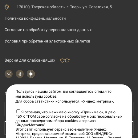
170100, Тверская область, г. Тверь, ул. Советская, 5
Политика конфиденциальности
Согласие на обработку персональных данных
Условия приобретения электронных билетов
Версия для слабовидящих
Пользуясь нашим сайтом, вы соглашаетесь с тем, что
Подпишитесь на рассылку новостей
мы используем
cookies.
Для сбора статистики используется: «Яндекс метрика».
Ваш e-mail адрес
Я осознаю, что, нажимаю кнопку «Принимаю», я даю
ГБУК ТГОМ свое согласие на обработку моих персональных
данных посредством сбора cookies и сервиса
"ЯндексМетрика"
КУПИТЬ БИЛЕТ
Этот сайт использует сервис веб-аналитики Яндекс
Метрика, предоставляемый компанией ООО «ЯНДЕКС»,