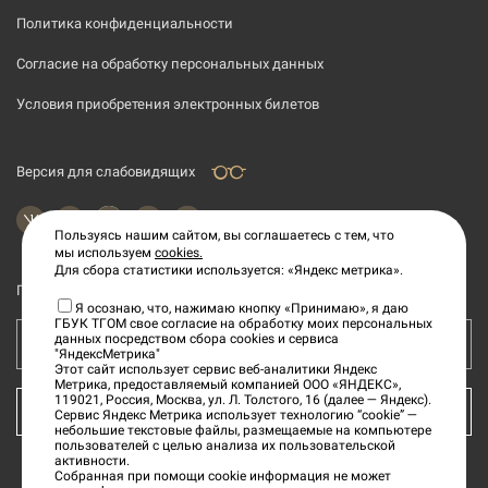
Политика конфиденциальности
Согласие на обработку персональных данных
Условия приобретения электронных билетов
Версия для слабовидящих
Пользуясь нашим сайтом, вы соглашаетесь с тем, что
мы используем
cookies.
Для сбора статистики используется: «Яндекс метрика».
Подпишитесь на рассылку новостей
Я осознаю, что, нажимаю кнопку «Принимаю», я даю
ГБУК ТГОМ свое согласие на обработку моих персональных
данных посредством сбора cookies и сервиса
Ваш e-mail адрес
"ЯндексМетрика"
Этот сайт использует сервис веб-аналитики Яндекс
Метрика, предоставляемый компанией ООО «ЯНДЕКС»,
119021, Россия, Москва, ул. Л. Толстого, 16 (далее — Яндекс).
КУПИТЬ БИЛЕТ
Сервис Яндекс Метрика использует технологию “cookie” —
небольшие текстовые файлы, размещаемые на компьютере
пользователей с целью анализа их пользовательской
активности.
Собранная при помощи cookie информация не может