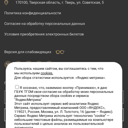
170100, Тверская область, г. Тверь, ул. Советская, 5
Политика конфиденциальности
Согласие на обработку персональных данных
Условия приобретения электронных билетов
Версия для слабовидящих
Пользуясь нашим сайтом, вы соглашаетесь с тем, что
мы используем
cookies.
Для сбора статистики используется: «Яндекс метрика».
Подпишитесь на рассылку новостей
Я осознаю, что, нажимаю кнопку «Принимаю», я даю
ГБУК ТГОМ свое согласие на обработку моих персональных
данных посредством сбора cookies и сервиса
Ваш e-mail адрес
"ЯндексМетрика"
Этот сайт использует сервис веб-аналитики Яндекс
Метрика, предоставляемый компанией ООО «ЯНДЕКС»,
119021, Россия, Москва, ул. Л. Толстого, 16 (далее — Яндекс).
КУПИТЬ БИЛЕТ
Сервис Яндекс Метрика использует технологию “cookie” —
небольшие текстовые файлы, размещаемые на компьютере
пользователей с целью анализа их пользовательской
активности.