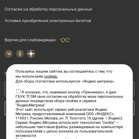
Согласие на обработку персональных данных
Условия приобретения электронных билетов
Версия для слабовидящих
Пользуясь нашим сайтом, вы соглашаетесь с тем, что
Подпишитесь на рассылку новостей
мы используем
cookies.
Для сбора статистики используется: «Яндекс метрика».
Ваш e-mail адрес
Я осознаю, что, нажимаю кнопку «Принимаю», я даю
ГБУК ТГОМ свое согласие на обработку моих персональных
данных посредством сбора cookies и сервиса
"ЯндексМетрика"
КУПИТЬ БИЛЕТ
Этот сайт использует сервис веб-аналитики Яндекс
Метрика, предоставляемый компанией ООО «ЯНДЕКС»,
119021, Россия, Москва, ул. Л. Толстого, 16 (далее — Яндекс).
Сервис Яндекс Метрика использует технологию “cookie” —
небольшие текстовые файлы, размещаемые на компьютере
пользователей с целью анализа их пользовательской
активности.