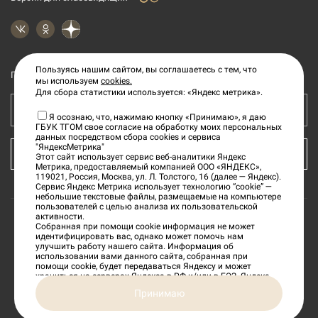
Пользуясь нашим сайтом, вы соглашаетесь с тем, что
Подпишитесь на рассылку новостей
мы используем
cookies.
Для сбора статистики используется: «Яндекс метрика».
Ваш e-mail адрес
Я осознаю, что, нажимаю кнопку «Принимаю», я даю
ГБУК ТГОМ свое согласие на обработку моих персональных
данных посредством сбора cookies и сервиса
"ЯндексМетрика"
КУПИТЬ БИЛЕТ
Этот сайт использует сервис веб-аналитики Яндекс
Метрика, предоставляемый компанией ООО «ЯНДЕКС»,
119021, Россия, Москва, ул. Л. Толстого, 16 (далее — Яндекс).
Сервис Яндекс Метрика использует технологию “cookie” —
небольшие текстовые файлы, размещаемые на компьютере
пользователей с целью анализа их пользовательской
активности.
Собранная при помощи cookie информация не может
©
2026
«Тверской государственный объединенный
идентифицировать вас, однако может помочь нам
улучшить работу нашего сайта. Информация об
музей»
использовании вами данного сайта, собранная при
помощи cookie, будет передаваться Яндексу и может
храниться на серверах Яндекса в РФ и/или в ЕЭЗ. Яндекс
будет обрабатывать эту информацию в интересах
Сделано в
Принимаю
владельца сайта, в частности, для оценки использования
вами сайта, составления отчетов об активности на сайте.
Яндекс обрабатывает эту информацию в порядке,