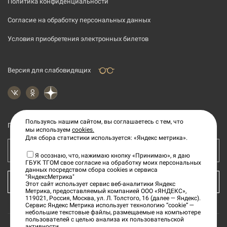
Политика конфиденциальности
Согласие на обработку персональных данных
Условия приобретения электронных билетов
Версия для слабовидящих
Пользуясь нашим сайтом, вы соглашаетесь с тем, что
Подпишитесь на рассылку новостей
мы используем
cookies.
Для сбора статистики используется: «Яндекс метрика».
Ваш e-mail адрес
Я осознаю, что, нажимаю кнопку «Принимаю», я даю
ГБУК ТГОМ свое согласие на обработку моих персональных
данных посредством сбора cookies и сервиса
"ЯндексМетрика"
КУПИТЬ БИЛЕТ
Этот сайт использует сервис веб-аналитики Яндекс
Метрика, предоставляемый компанией ООО «ЯНДЕКС»,
119021, Россия, Москва, ул. Л. Толстого, 16 (далее — Яндекс).
Сервис Яндекс Метрика использует технологию “cookie” —
небольшие текстовые файлы, размещаемые на компьютере
пользователей с целью анализа их пользовательской
активности.