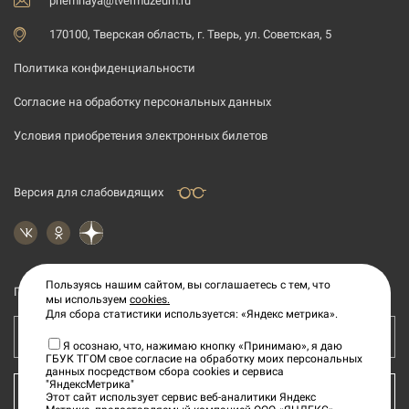
priemnaya@tvermuzeum.ru
170100, Тверская область, г. Тверь, ул. Советская, 5
Политика конфиденциальности
Согласие на обработку персональных данных
Условия приобретения электронных билетов
Версия для слабовидящих
Пользуясь нашим сайтом, вы соглашаетесь с тем, что
Подпишитесь на рассылку новостей
мы используем
cookies.
Для сбора статистики используется: «Яндекс метрика».
Ваш e-mail адрес
Я осознаю, что, нажимаю кнопку «Принимаю», я даю
ГБУК ТГОМ свое согласие на обработку моих персональных
данных посредством сбора cookies и сервиса
"ЯндексМетрика"
КУПИТЬ БИЛЕТ
Этот сайт использует сервис веб-аналитики Яндекс