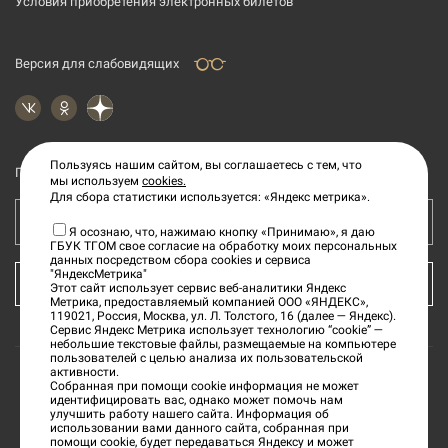
Условия приобретения электронных билетов
Версия для слабовидящих
Пользуясь нашим сайтом, вы соглашаетесь с тем, что
Подпишитесь на рассылку новостей
мы используем
cookies.
Для сбора статистики используется: «Яндекс метрика».
Ваш e-mail адрес
Я осознаю, что, нажимаю кнопку «Принимаю», я даю
ГБУК ТГОМ свое согласие на обработку моих персональных
данных посредством сбора cookies и сервиса
"ЯндексМетрика"
КУПИТЬ БИЛЕТ
Этот сайт использует сервис веб-аналитики Яндекс
Метрика, предоставляемый компанией ООО «ЯНДЕКС»,
119021, Россия, Москва, ул. Л. Толстого, 16 (далее — Яндекс).
Сервис Яндекс Метрика использует технологию “cookie” —
небольшие текстовые файлы, размещаемые на компьютере
пользователей с целью анализа их пользовательской
активности.
Собранная при помощи cookie информация не может
©
2026
«Тверской государственный объединенный
идентифицировать вас, однако может помочь нам
улучшить работу нашего сайта. Информация об
музей»
использовании вами данного сайта, собранная при
помощи cookie, будет передаваться Яндексу и может