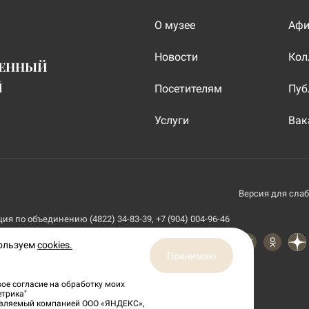
О музее
Аф
Новости
Кол
ВЕННЫЙ
Й
Посетителям
Пуб
Услуги
Вак
Версия для сла
я по объединению (4822) 34-83-39, +7 (904) 004-96-46
пользуем
cookies.
Принимаю
ое согласие на обработку моих
етрика"
тавляемый компанией ООО «ЯНДЕКС»,