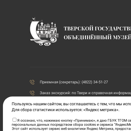
ТВЕРСКОЙ ГОСУДАРСТ
ОБЪЕДИНЁННЫЙ МУЗЕ
Приемная (секретарь): (4822) 34-51-27
Заказ экскурсий:
по Твери и справочная информаци
priemnaya@tvermuzeum.ru
Пользуясь нашим сайтом, вы соглашаетесь с тем, что мы ис
Для сбора статистики используется: «Яндекс метрика».
170100, Тверская область, г. Тверь, ул. Советская, 5
Я осознаю, что, нажимаю кнопку «Принимаю», я даю ГБУК ТГОМ св
персональных данных посредством сбора cookies и сервиса "ЯндексМ
Политика конфиденциальности
Этот сайт использует сервис веб-аналитики Яндекс Метрика, предос