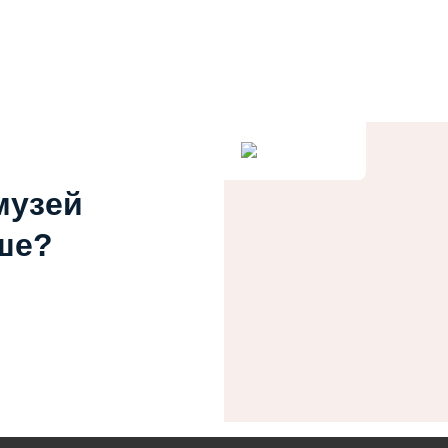
музей
ше?