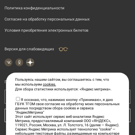
Политика конфиденциальности
Согласие на обработку персональных данных
Условия приобретения электронных билетов
Версия для слабовидящих
Пользуясь нашим сайтом, вы соглашаетесь с тем, что
Подпишитесь на рассылку новостей
мы используем
cookies.
Для сбора статистики используется: «Яндекс метрика».
Ваш e-mail адрес
Я осознаю, что, нажимаю кнопку «Принимаю», я даю
ГБУК ТГОМ свое согласие на обработку моих персональных
данных посредством сбора cookies и сервиса
"ЯндексМетрика"
КУПИТЬ БИЛЕТ
Этот сайт использует сервис веб-аналитики Яндекс
Метрика, предоставляемый компанией ООО «ЯНДЕКС»,
119021, Россия, Москва, ул. Л. Толстого, 16 (далее — Яндекс).
Сервис Яндекс Метрика использует технологию “cookie” —
небольшие текстовые файлы, размещаемые на компьютере