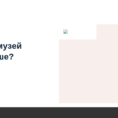
музей
ше?