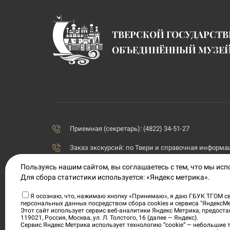
ТВЕРСКОЙ ГОСУДАРСТ
ОБЪЕДИНЁННЫЙ МУЗЕ
Приемная (секретарь): (4822) 34-51-27
Заказ экскурсий:
по Твери и справочная информаци
priemnaya@tvermuzeum.ru
Пользуясь нашим сайтом, вы соглашаетесь с тем, что мы ис
Для сбора статистики используется: «Яндекс метрика».
170100, Тверская область, г. Тверь, ул. Советская, 5
Я осознаю, что, нажимаю кнопку «Принимаю», я даю ГБУК ТГОМ св
персональных данных посредством сбора cookies и сервиса "ЯндексМ
Политика конфиденциальности
Этот сайт использует сервис веб-аналитики Яндекс Метрика, предос
119021, Россия, Москва, ул. Л. Толстого, 16 (далее — Яндекс).
Согласие на обработку персональных данных
Сервис Яндекс Метрика использует технологию “cookie” — небольшие