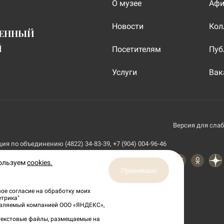
О музее
Аф
Новости
Кол
ВЕННЫЙ
Й
Посетителям
Пуб
Услуги
Вак
Версия для сла
я по объединению (4822) 34-83-39, +7 (904) 004-96-46
пользуем
cookies.
Принимаю
ое согласие на обработку моих
етрика"
тавляемый компанией ООО «ЯНДЕКС»,
 текстовые файлы, размещаемые на