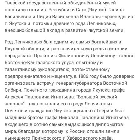
Тверской государственный объединённый музей
посетили гости из Республики Саха (Якутия). Галина
Васильевна и Лидия Васильевна Ивановы - краеведы из
г. Якутска и
потомки древнего рода Лепчиковых,
внесших большой вклад в развитие якутской земли.
Род Лепчиковых был одним из самых богатейших в
Якутской области, играл значительную роль в истории
народа саха. Прокопию Филипповичу Лепчикову - голове
Восточно-Кангаласского улуса, опытному и
талантливому руководителю, потомственному
предпринимателю и меценату, в 1886 году было доверено
организовать встречу
генерал-губернатора Восточной
Сибири, Почётного гражданина города Якутска, графа
Алексея Павловича Игнатьева. "Большой русский
человек" - так называли его в роду Лепчиковых.
Почётный гражданин Якутска родился в Твери и был
младшим братом г
рафа Николая Павловича Игнатьева,
входящего в сотню самых выдающихся дипломатов
мира, б
лагодаря которому к России отошли земли
нынешнего Приморского и Хабаровского краёв.