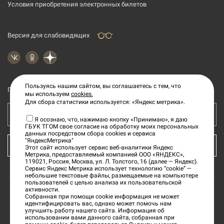
Условия приобретения электронных билетов
Версия для слабовидящих
Пользуясь нашим сайтом, вы соглашаетесь с тем, что
Подпишитесь на рассылку новостей
мы используем
cookies.
Для сбора статистики используется: «Яндекс метрика».
Ваш e-mail адрес
Я осознаю, что, нажимаю кнопку «Принимаю», я даю
ГБУК ТГОМ свое согласие на обработку моих персональных
данных посредством сбора cookies и сервиса
"ЯндексМетрика"
КУПИТЬ БИЛЕТ
Этот сайт использует сервис веб-аналитики Яндекс
Метрика, предоставляемый компанией ООО «ЯНДЕКС»,
119021, Россия, Москва, ул. Л. Толстого, 16 (далее — Яндекс).
Сервис Яндекс Метрика использует технологию “cookie” —
небольшие текстовые файлы, размещаемые на компьютере
пользователей с целью анализа их пользовательской
активности.
Собранная при помощи cookie информация не может
©
2026
«Тверской государственный объединенный
идентифицировать вас, однако может помочь нам
улучшить работу нашего сайта. Информация об
музей»
использовании вами данного сайта, собранная при