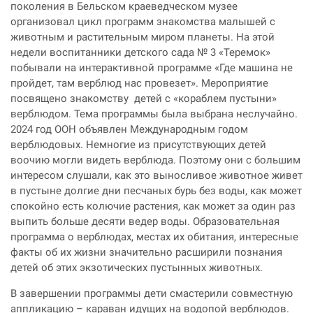
поколения в Бельском краеведческом музее
организовал цикл программ знакомства малышей с
животным и растительным миром планеты. На этой
недели воспитанники детского сада № 3 «Теремок»
побывали на интерактивной программе «Где машина не
пройдет, там верблюд нас провезет». Мероприятие
посвящено знакомству детей с «кораблем пустыни»
верблюдом. Тема программы была выбрана неслучайно.
2024 год ООН объявлен Международным годом
верблюдовых. Немногие из присутствующих детей
воочию могли видеть верблюда. Поэтому они с большим
интересом слушали, как это выносливое животное живет
в пустыне долгие дни песчаных бурь без воды, как может
спокойно есть колючие растения, как может за один раз
выпить больше десяти ведер воды. Образовательная
программа о верблюдах, местах их обитания, интересные
факты об их жизни значительно расширили познания
детей об этих экзотических пустынных животных.
В завершении программы дети смастерили совместную
аппликацию – караван идущих на водопой верблюдов.