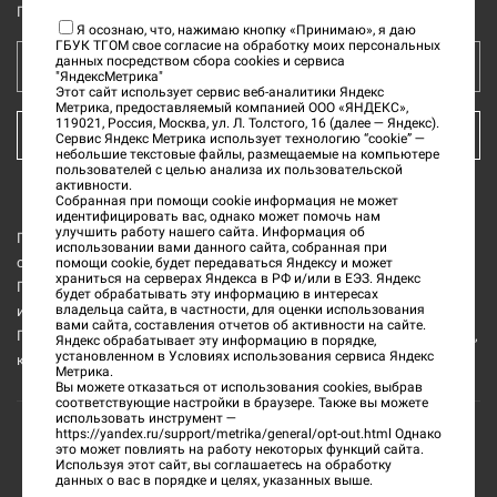
Подпишитесь на рассылку новостей
Я осознаю, что, нажимаю кнопку «Принимаю», я даю
ГБУК ТГОМ свое согласие на обработку моих персональных
данных посредством сбора cookies и сервиса
Ваш e-mail адрес
"ЯндексМетрика"
Этот сайт использует сервис веб-аналитики Яндекс
Метрика, предоставляемый компанией ООО «ЯНДЕКС»,
119021, Россия, Москва, ул. Л. Толстого, 16 (далее — Яндекс).
КУПИТЬ БИЛЕТ
Сервис Яндекс Метрика использует технологию “cookie” —
небольшие текстовые файлы, размещаемые на компьютере
пользователей с целью анализа их пользовательской
активности.
Собранная при помощи cookie информация не может
идентифицировать вас, однако может помочь нам
улучшить работу нашего сайта. Информация об
Государственное бюджетное учреждение культуры «Тверской
использовании вами данного сайта, собранная при
области Тверской государственный объединённый музей» (далее
помощи cookie, будет передаваться Яндексу и может
храниться на серверах Яндекса в РФ и/или в ЕЭЗ. Яндекс
ГБУК ТГОМ) является обладателем исключительных прав на все
будет обрабатывать эту информацию в интересах
владельца сайта, в частности, для оценки использования
изображения интерьеров и музейных предметов из коллекции
вами сайта, составления отчетов об активности на сайте.
ГБУК ТГОМ, а также на все изображения и текстовую информацию,
Яндекс обрабатывает эту информацию в порядке,
установленном в Условиях использования сервиса Яндекс
которые размещены на данном официальном сайте.
Метрика.
Вы можете отказаться от использования cookies, выбрав
соответствующие настройки в браузере. Также вы можете
использовать инструмент —
https://yandex.ru/support/metrika/general/opt-out.html
Однако
это может повлиять на работу некоторых функций сайта.
©
2026
«Тверской государственный объединенный
Используя этот сайт, вы соглашаетесь на обработку
данных о вас в порядке и целях, указанных выше.
музей»