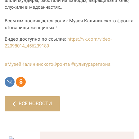
шили мундиры, работали на заводах, выращивали хлеб,
служили в медсанчастях...
Всем им посвящается ролик Музея Калининского фронта
«Товарищи женщины» !
Видео доступно по ссылке:
https://vk.com/video-
22098014_456239189
#МузейКалининскогоФронта
#культурарегиона
ВСЕ НОВОСТИ