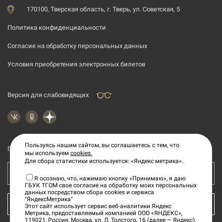
170100, Тверская область, г. Тверь, ул. Советская, 5
Политика конфиденциальности
Согласие на обработку персональных данных
Условия приобретения электронных билетов
Версия для слабовидящих
Пользуясь нашим сайтом, вы соглашаетесь с тем, что
Подпишитесь на рассылку новостей
мы используем
cookies.
Для сбора статистики используется: «Яндекс метрика».
Ваш e-mail адрес
Я осознаю, что, нажимаю кнопку «Принимаю», я даю
ГБУК ТГОМ свое согласие на обработку моих персональных
данных посредством сбора cookies и сервиса
"ЯндексМетрика"
КУПИТЬ БИЛЕТ
Этот сайт использует сервис веб-аналитики Яндекс
Метрика, предоставляемый компанией ООО «ЯНДЕКС»,
119021, Россия, Москва, ул. Л. Толстого, 16 (далее — Яндекс).