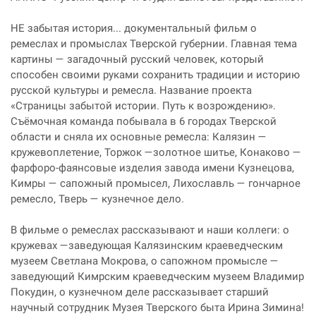
НЕ забытая история... документальный фильм о
ремеслах и промыслах Тверской губернии. Главная тема
картины — загадочный русский человек, который
способен своими руками сохранить традиции и историю
русской культуры и ремесла.
Название проекта
«Страницы забытой истории. Путь к возрождению».
Cъёмочная команда побывала в 6 городах Тверской
области и сняла их основные ремесла: Калязин —
кружевоплетение, Торжок —золотное шитье, Конаково —
фарфоро-фаянсовые изделия завода имени Кузнецова,
Кимры — сапожный промысел, Лихославль — гончарное
ремесло, Тверь — кузнечное дело.
В фильме о ремеслах рассказывают и наши коллеги: о
кружевах —заведующая Калязинским краеведческим
музеем Светлана Мокрова, о сапожном промысле —
заведующий Кимрским краеведческим музеем Владимир
Покудин, о кузнечном деле рассказывает старший
научный сотрудник Музея Тверского быта Ирина Зимина!