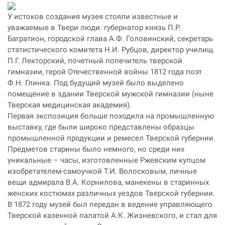
У истоков создания музея стояли известные и
уважаемые в Твери люди: губернатор князь П.Р.
Багратион, городской глава А.Ф. Головинский, секретарь
статистического комитета Н.И. Рубцов, директор училищ
П.Г. Лекторский, почетный попечитель тверской
гимназии, герой Отечественной войны 1812 года поэт
Ф.Н. Глинка. Под будущий музей было выделено
помещение в здании Тверской мужской гимназии (ныне
Тверская медицинская академия).
Первая экспозиция больше походила на промышленную
выставку, где были широко представлены образцы
промышленной продукции и ремесел Тверской губернии.
Предметов старины было немного, но среди них
уникальные – часы, изготовленные Ржевским купцом
изобретателем-самоучкой Т.И. Волосковым, личные
вещи адмирала В.А. Корнилова, манекены в старинных
женских костюмах различных уездов Тверской губернии.
В 1872 году музей был передан в ведение управляющего
Тверской казенной палатой А.К. Жизневского, и стал для