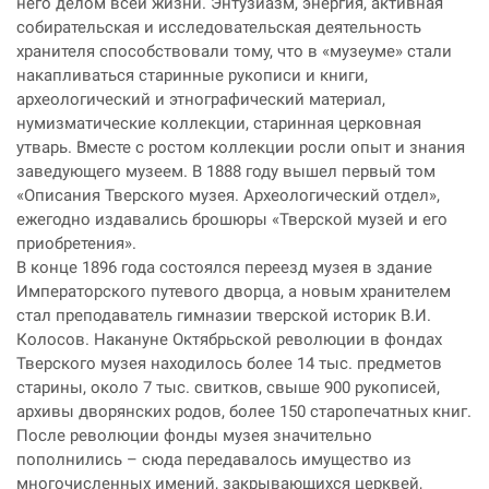
него делом всей жизни. Энтузиазм, энергия, активная
собирательская и исследовательская деятельность
хранителя способствовали тому, что в «музеуме» стали
накапливаться старинные рукописи и книги,
археологический и этнографический материал,
нумизматические коллекции, старинная церковная
утварь. Вместе с ростом коллекции росли опыт и знания
заведующего музеем. В 1888 году вышел первый том
«Описания Тверского музея. Археологический отдел»,
ежегодно издавались брошюры «Тверской музей и его
приобретения».
В конце 1896 года состоялся переезд музея в здание
Императорского путевого дворца, а новым хранителем
стал преподаватель гимназии тверской историк В.И.
Колосов. Накануне Октябрьской революции в фондах
Тверского музея находилось более 14 тыс. предметов
старины, около 7 тыс. свитков, свыше 900 рукописей,
архивы дворянских родов, более 150 старопечатных книг.
После революции фонды музея значительно
пополнились – сюда передавалось имущество из
многочисленных имений, закрывающихся церквей,