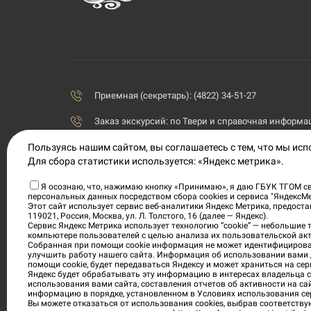
Приемная (секретарь): (4822) 34-51-27
Заказ экскурсий:
по Твери и справочная информаци
Пользуясь нашим сайтом, вы соглашаетесь с тем, что мы ис
priemnaya@tvermuzeum.ru
Для сбора статистики используется: «Яндекс метрика».
170100, Тверская область, г. Тверь, ул. Советская, 5
Я осознаю, что, нажимаю кнопку «Принимаю», я даю ГБУК ТГОМ св
персональных данных посредством сбора cookies и сервиса "ЯндексМ
Политика конфиденциальности
Этот сайт использует сервис веб-аналитики Яндекс Метрика, предос
119021, Россия, Москва, ул. Л. Толстого, 16 (далее — Яндекс).
Согласие на обработку персональных данных
Сервис Яндекс Метрика использует технологию “cookie” — небольшие
компьютере пользователей с целью анализа их пользовательской акт
Собранная при помощи cookie информация не может идентифицирова
Условия приобретения электронных билетов
улучшить работу нашего сайта. Информация об использовании вами 
помощи cookie, будет передаваться Яндексу и может храниться на сер
Яндекс будет обрабатывать эту информацию в интересах владельца са
использования вами сайта, составления отчетов об активности на са
информацию в порядке, установленном в Условиях использования се
Вы можете отказаться от использования cookies, выбрав соответству