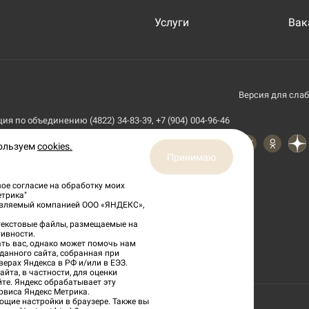
Услуги
Вак
Версия для сла
я по объединению (4822) 34-83-39, +7 (904) 004-96-46
пользуем
cookies.
Принимаю
ое согласие на обработку моих
етрика"
тавляемый компанией ООО «ЯНДЕКС»,
 текстовые файлы, размещаемые на
ивности.
ть вас, однако может помочь нам
данного сайта, собранная при
верах Яндекса в РФ и/или в ЕЭЗ.
йта, в частности, для оценки
йте. Яндекс обрабатывает эту
рвиса Яндекс Метрика.
ющие настройки в браузере. Также вы