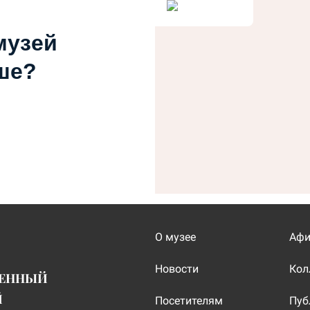
музей
ше?
О музее
Аф
Новости
Кол
ВЕННЫЙ
Й
Посетителям
Пуб