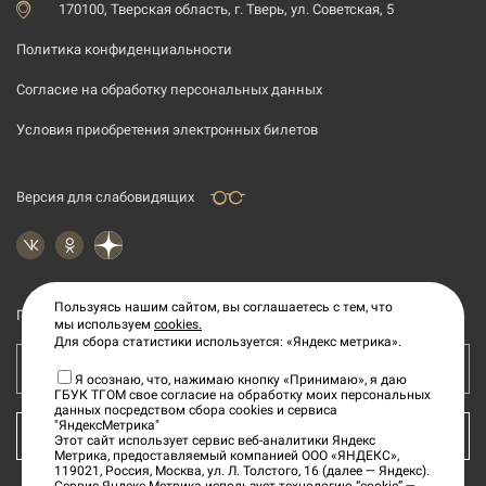
170100, Тверская область, г. Тверь, ул. Советская, 5
Политика конфиденциальности
Согласие на обработку персональных данных
Условия приобретения электронных билетов
Версия для слабовидящих
Пользуясь нашим сайтом, вы соглашаетесь с тем, что
Подпишитесь на рассылку новостей
мы используем
cookies.
Для сбора статистики используется: «Яндекс метрика».
Ваш e-mail адрес
Я осознаю, что, нажимаю кнопку «Принимаю», я даю
ГБУК ТГОМ свое согласие на обработку моих персональных
данных посредством сбора cookies и сервиса
"ЯндексМетрика"
КУПИТЬ БИЛЕТ
Этот сайт использует сервис веб-аналитики Яндекс
Метрика, предоставляемый компанией ООО «ЯНДЕКС»,
119021, Россия, Москва, ул. Л. Толстого, 16 (далее — Яндекс).