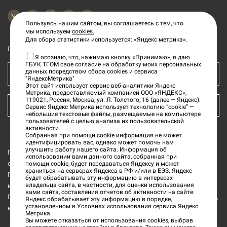
Пользуясь нашим сайтом, вы соглашаетесь с тем, что
мы используем
cookies.
Для сбора статистики используется: «Яндекс метрика».
Подпишитесь на рассылку новостей
Я осознаю, что, нажимаю кнопку «Принимаю», я даю
ГБУК ТГОМ свое согласие на обработку моих персональных
данных посредством сбора cookies и сервиса
Ваш e-mail адрес
"ЯндексМетрика"
Этот сайт использует сервис веб-аналитики Яндекс
Метрика, предоставляемый компанией ООО «ЯНДЕКС»,
119021, Россия, Москва, ул. Л. Толстого, 16 (далее — Яндекс).
КУПИТЬ БИЛЕТ
Сервис Яндекс Метрика использует технологию “cookie” —
небольшие текстовые файлы, размещаемые на компьютере
пользователей с целью анализа их пользовательской
активности.
Собранная при помощи cookie информация не может
идентифицировать вас, однако может помочь нам
улучшить работу нашего сайта. Информация об
Государственное бюджетное учреждение культуры «Тверской
использовании вами данного сайта, собранная при
области Тверской государственный объединённый музей» (далее
помощи cookie, будет передаваться Яндексу и может
храниться на серверах Яндекса в РФ и/или в ЕЭЗ. Яндекс
ГБУК ТГОМ) является обладателем исключительных прав на все
будет обрабатывать эту информацию в интересах
владельца сайта, в частности, для оценки использования
изображения интерьеров и музейных предметов из коллекции
вами сайта, составления отчетов об активности на сайте.
ГБУК ТГОМ, а также на все изображения и текстовую информацию,
Яндекс обрабатывает эту информацию в порядке,
установленном в Условиях использования сервиса Яндекс
которые размещены на данном официальном сайте.
Метрика.
Вы можете отказаться от использования cookies, выбрав