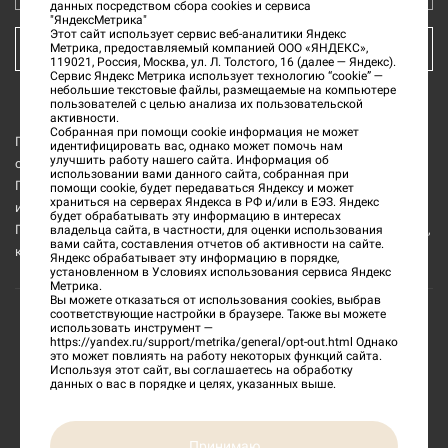
данных посредством сбора cookies и сервиса
"ЯндексМетрика"
Этот сайт использует сервис веб-аналитики Яндекс
Метрика, предоставляемый компанией ООО «ЯНДЕКС»,
КУПИТЬ БИЛЕТ
119021, Россия, Москва, ул. Л. Толстого, 16 (далее — Яндекс).
Сервис Яндекс Метрика использует технологию “cookie” —
небольшие текстовые файлы, размещаемые на компьютере
пользователей с целью анализа их пользовательской
активности.
Собранная при помощи cookie информация не может
Государственное бюджетное учреждение культуры «Тверской
идентифицировать вас, однако может помочь нам
улучшить работу нашего сайта. Информация об
области Тверской государственный объединённый музей» (далее
использовании вами данного сайта, собранная при
ГБУК ТГОМ) является обладателем исключительных прав на все
помощи cookie, будет передаваться Яндексу и может
храниться на серверах Яндекса в РФ и/или в ЕЭЗ. Яндекс
изображения интерьеров и музейных предметов из коллекции
будет обрабатывать эту информацию в интересах
ГБУК ТГОМ, а также на все изображения и текстовую информацию,
владельца сайта, в частности, для оценки использования
вами сайта, составления отчетов об активности на сайте.
которые размещены на данном официальном сайте.
Яндекс обрабатывает эту информацию в порядке,
установленном в Условиях использования сервиса Яндекс
Метрика.
Вы можете отказаться от использования cookies, выбрав
соответствующие настройки в браузере. Также вы можете
использовать инструмент —
©
2026
«Тверской государственный объединенный
https://yandex.ru/support/metrika/general/opt-out.html
Однако
это может повлиять на работу некоторых функций сайта.
музей»
Используя этот сайт, вы соглашаетесь на обработку
данных о вас в порядке и целях, указанных выше.
Сделано в
Принимаю