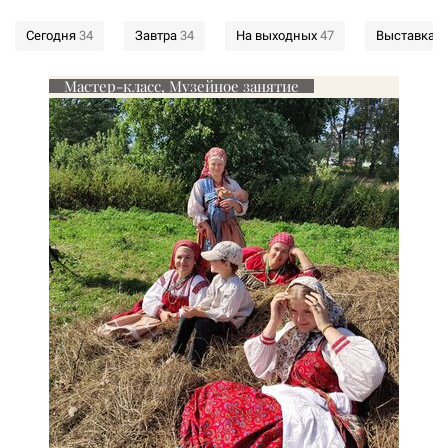
Сегодня
34
Завтра
34
На выходных
47
Выставка
3
Мастер-класс, Музейное занятие