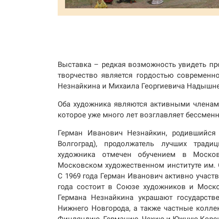
Выставка – редкая возможность увидеть пр
творчество является гордостью современно
Незнайкина и Михаила Георгиевича Надышн
Оба художника являются активными членам
которое уже много лет возглавляет бессмен
Герман Иванович Незнайкин, родившийся 
Волгоград), продолжатель лучших тради
художника отмечен обучением в Моско
Московском художественном институте им. 
С 1969 года Герман Иванович активно участв
года состоит в Союзе художников и Моск
Германа Незнайкина украшают государстве
Нижнего Новгорода, а также частные колле
Финляндию, Германию, Чехию и Южную Коре