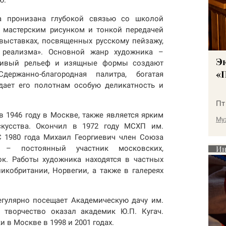
а пронизана глубокой связью со школой
 мастерским рисунком и тонкой передачей
выставках, посвященных русскому пейзажу,
 реализма». Основной жанр художника –
Э
тливый рельеф и изящные формы создают
«П
держанно-благородная палитра, богатая
дает его полотнам особую деликатность и
Пт
 1946 году в Москве, также является ярким
Му
скусства. Окончил в 1972 году МСХП им.
 С 1980 года Михаил Георгиевич член Союза
– постоянный участник московских,
Ин
к. Работы художника находятся в частных
икобритании, Норвегии, а также в галереях
егулярно посещает Академическую дачу им.
 творчество оказал академик Ю.П. Кугач.
в Москве в 1998 и 2001 годах.