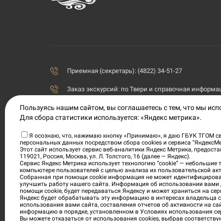
Приемная (секретарь): (4822) 34-51-27
Заказ экскурсий:
по Твери и справочная информаци
Пользуясь нашим сайтом, вы соглашаетесь с тем, что мы ис
priemnaya@tvermuzeum.ru
Для сбора статистики используется: «Яндекс метрика».
170100, Тверская область, г. Тверь, ул. Советская, 5
Я осознаю, что, нажимаю кнопку «Принимаю», я даю ГБУК ТГОМ св
персональных данных посредством сбора cookies и сервиса "ЯндексМ
Политика конфиденциальности
Этот сайт использует сервис веб-аналитики Яндекс Метрика, предос
119021, Россия, Москва, ул. Л. Толстого, 16 (далее — Яндекс).
Согласие на обработку персональных данных
Сервис Яндекс Метрика использует технологию “cookie” — небольшие
компьютере пользователей с целью анализа их пользовательской акт
Собранная при помощи cookie информация не может идентифицирова
Условия приобретения электронных билетов
улучшить работу нашего сайта. Информация об использовании вами 
помощи cookie, будет передаваться Яндексу и может храниться на сер
Яндекс будет обрабатывать эту информацию в интересах владельца са
использования вами сайта, составления отчетов об активности на са
информацию в порядке, установленном в Условиях использования се
Вы можете отказаться от использования cookies, выбрав соответству