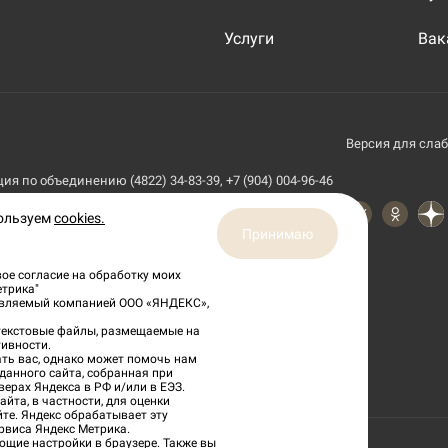
Услуги
Вак
Версия для сла
я по объединению (4822) 34-83-39, +7 (904) 004-96-46
пользуем
cookies.
Принимаю
ое согласие на обработку моих
етрика"
тавляемый компанией ООО «ЯНДЕКС»,
 текстовые файлы, размещаемые на
ивности.
ть вас, однако может помочь нам
данного сайта, собранная при
верах Яндекса в РФ и/или в ЕЭЗ.
йта, в частности, для оценки
йте. Яндекс обрабатывает эту
рвиса Яндекс Метрика.
ющие настройки в браузере. Также вы