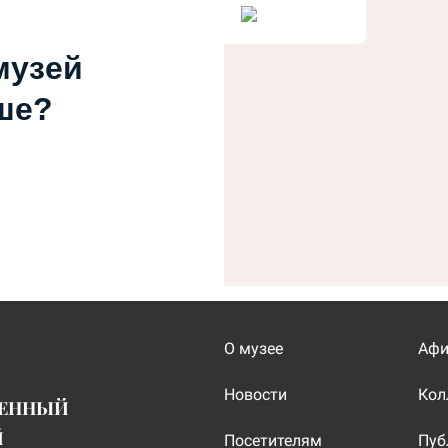
музей
ше?
О музее
Аф
Новости
Кол
ВЕННЫЙ
Й
Посетителям
Пуб