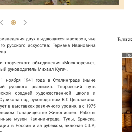
Ближ
оизведения двух выдающихся мастеров, чье
го русского искусства: Германа Ивановича
ева
Эк
и творческого объединения «Москворечье»,
ный руководитель Михаил Кугач.
1 ноября 1941 года в Сталинграде (ныне
ций русского реализма. Творческий путь
вской средней художественной школе и
Сурикова под руководством В.Г. Цыплакова.
ует в выставках различного уровня, а с 1975
овском Товариществе Живописцев. Работы
нные музеи Калининграда, Тулы, Брянска,
кции в России и за рубежом, включая США,
ю.