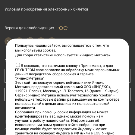
Условия приобретения электронных билетов
Версия для слабовидящих
Пользуясь нашим сайтом, вы соглашаетесь с тем, что
мы используем
cookies.
Для сбора статистики используется: «Яндекс метрика».
Подпишитесь на рассылку новостей
Я осознаю, что, нажимаю кнопку «Принимаю», я даю
ГБУК ТГОМ свое согласие на обработку моих персональных
данных посредством сбора cookies и сервиса
Ваш e-mail адрес
"ЯндексМетрика"
Этот сайт использует сервис веб-аналитики Яндекс
Метрика, предоставляемый компанией ООО «ЯНДЕКС»,
119021, Россия, Москва, ул. Л. Толстого, 16 (далее — Яндекс).
КУПИТЬ БИЛЕТ
Сервис Яндекс Метрика использует технологию “cookie” —
небольшие текстовые файлы, размещаемые на компьютере
пользователей с целью анализа их пользовательской
активности.
Собранная при помощи cookie информация не может
идентифицировать вас, однако может помочь нам
улучшить работу нашего сайта. Информация об
Государственное бюджетное учреждение культуры «Тверской
использовании вами данного сайта, собранная при
области Тверской государственный объединённый музей» (далее
помощи cookie, будет передаваться Яндексу и может
храниться на серверах Яндекса в РФ и/или в ЕЭЗ. Яндекс