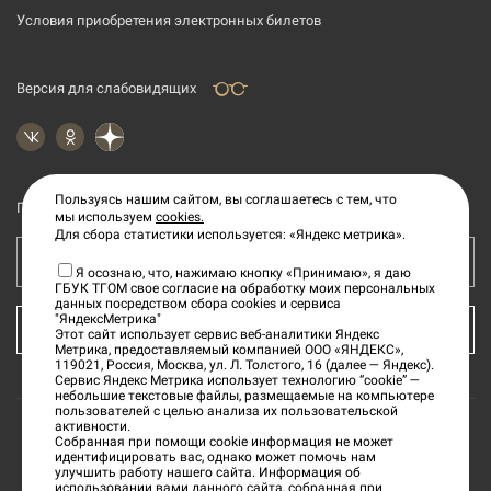
Условия приобретения электронных билетов
Версия для слабовидящих
Пользуясь нашим сайтом, вы соглашаетесь с тем, что
Подпишитесь на рассылку новостей
мы используем
cookies.
Для сбора статистики используется: «Яндекс метрика».
Ваш e-mail адрес
Я осознаю, что, нажимаю кнопку «Принимаю», я даю
ГБУК ТГОМ свое согласие на обработку моих персональных
данных посредством сбора cookies и сервиса
"ЯндексМетрика"
КУПИТЬ БИЛЕТ
Этот сайт использует сервис веб-аналитики Яндекс
Метрика, предоставляемый компанией ООО «ЯНДЕКС»,
119021, Россия, Москва, ул. Л. Толстого, 16 (далее — Яндекс).
Сервис Яндекс Метрика использует технологию “cookie” —
небольшие текстовые файлы, размещаемые на компьютере
пользователей с целью анализа их пользовательской
активности.
Собранная при помощи cookie информация не может
©
2026
«Тверской государственный объединенный
идентифицировать вас, однако может помочь нам
улучшить работу нашего сайта. Информация об
музей»
использовании вами данного сайта, собранная при