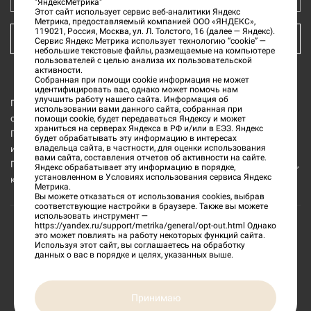
"ЯндексМетрика"
Этот сайт использует сервис веб-аналитики Яндекс
Метрика, предоставляемый компанией ООО «ЯНДЕКС»,
119021, Россия, Москва, ул. Л. Толстого, 16 (далее — Яндекс).
КУПИТЬ БИЛЕТ
Сервис Яндекс Метрика использует технологию “cookie” —
небольшие текстовые файлы, размещаемые на компьютере
пользователей с целью анализа их пользовательской
активности.
Собранная при помощи cookie информация не может
идентифицировать вас, однако может помочь нам
улучшить работу нашего сайта. Информация об
Государственное бюджетное учреждение культуры «Тверской
использовании вами данного сайта, собранная при
области Тверской государственный объединённый музей» (далее
помощи cookie, будет передаваться Яндексу и может
храниться на серверах Яндекса в РФ и/или в ЕЭЗ. Яндекс
ГБУК ТГОМ) является обладателем исключительных прав на все
будет обрабатывать эту информацию в интересах
владельца сайта, в частности, для оценки использования
изображения интерьеров и музейных предметов из коллекции
вами сайта, составления отчетов об активности на сайте.
ГБУК ТГОМ, а также на все изображения и текстовую информацию,
Яндекс обрабатывает эту информацию в порядке,
установленном в Условиях использования сервиса Яндекс
которые размещены на данном официальном сайте.
Метрика.
Вы можете отказаться от использования cookies, выбрав
соответствующие настройки в браузере. Также вы можете
использовать инструмент —
https://yandex.ru/support/metrika/general/opt-out.html
Однако
это может повлиять на работу некоторых функций сайта.
©
2026
«Тверской государственный объединенный
Используя этот сайт, вы соглашаетесь на обработку
данных о вас в порядке и целях, указанных выше.
музей»
Сделано в
Принимаю