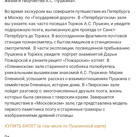
жизни и творчестве А.С. Пушкина».
Во время экскурсии вы совершите путешествие из Петербурга
в Москву по «Государевой дороге». В «Петербургском» зале
вы узнаете, как часто посещал Торжок А.С. Пушкин, и увидите
подорожную поэта, выписанную для проезда от Санкт-
Петербурга до Торжка. В воссозданном фрагменте почтовой
станции познакомитесь с бытом ямщиков и станционных
смотрителей. В части экспозиции, посвященной пребыванию
Пушкина в Торжке, увидите портрет знаменитой Дарьи
Пожарской и узнаете рецепт «Пожарских» котлет. В
«Оленинском» зале старинного особняка полюбуетесь
уникальными вышивками знакомой А.С. Пушкина- Марии
Олениной, услышите рассказ о взаимоотношениях Пушкина с
семейством Олениных, истории дома. В «Тверском» зале
пойдет разговор о многочисленных друзьях поэта, жизнь
которых была связана с тверским краем. Завершится
путешествие в «Московском» зале, где представлена модель
первого памятника поэту и старинные гравюры с
изображениями древней столицы.
КУПИТЬ БИЛЕТ (в том числе по Пушкинской карте)
0+