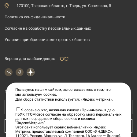
170100, Тверская область, г. Тверь, ул. Советская, 5
Политика конфиденциальности
Согласие на обработку персональных данных
Условия приобретения электронных билетов
Версия для слабовидящих
Пользуясь нашим сайтом, вы соглашаетесь с тем, что
Подпишитесь на рассылку новостей
мы используем
cookies.
Для сбора статистики используется: «Яндекс метрика».
Ваш e-mail адрес
Я осознаю, что, нажимаю кнопку «Принимаю», я даю
ГБУК ТГОМ свое согласие на обработку моих персональных
данных посредством сбора cookies и сервиса
"ЯндексМетрика"
КУПИТЬ БИЛЕТ
Этот сайт использует сервис веб-аналитики Яндекс
Метрика, предоставляемый компанией ООО «ЯНДЕКС»,
119021, Россия, Москва, ул. Л. Толстого, 16 (далее — Яндекс).