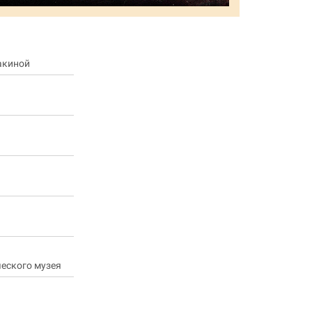
акиной
ческого музея