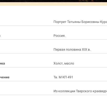
Портрет Татьяны Борисовны Кур
я
Россия.
Первая половина XIX в.
ика
Холст, масло
ачение
Тв. М КП 491
Из коллекции Тверского краевед