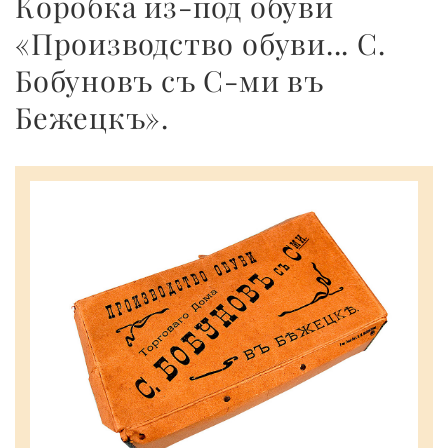
Коробка из-под обуви
«Производство обуви... С.
Бобуновъ съ С-ми въ
Бежецкъ».