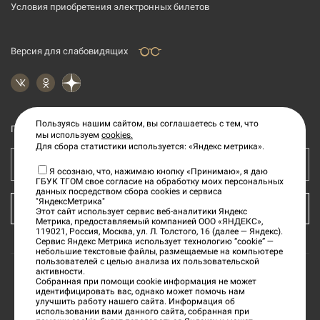
Условия приобретения электронных билетов
Версия для слабовидящих
Пользуясь нашим сайтом, вы соглашаетесь с тем, что
Подпишитесь на рассылку новостей
мы используем
cookies.
Для сбора статистики используется: «Яндекс метрика».
Ваш e-mail адрес
Я осознаю, что, нажимаю кнопку «Принимаю», я даю
ГБУК ТГОМ свое согласие на обработку моих персональных
данных посредством сбора cookies и сервиса
"ЯндексМетрика"
КУПИТЬ БИЛЕТ
Этот сайт использует сервис веб-аналитики Яндекс
Метрика, предоставляемый компанией ООО «ЯНДЕКС»,
119021, Россия, Москва, ул. Л. Толстого, 16 (далее — Яндекс).
Сервис Яндекс Метрика использует технологию “cookie” —
небольшие текстовые файлы, размещаемые на компьютере
пользователей с целью анализа их пользовательской
активности.
Собранная при помощи cookie информация не может
©
2026
«Тверской государственный объединенный
идентифицировать вас, однако может помочь нам
улучшить работу нашего сайта. Информация об
музей»
использовании вами данного сайта, собранная при