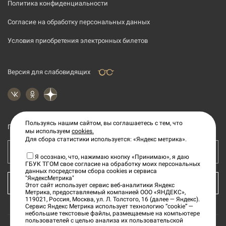
Политика конфиденциальности
Согласие на обработку персональных данных
Условия приобретения электронных билетов
Версия для слабовидящих
Пользуясь нашим сайтом, вы соглашаетесь с тем, что
Подпишитесь на рассылку новостей
мы используем
cookies.
Для сбора статистики используется: «Яндекс метрика».
Ваш e-mail адрес
Я осознаю, что, нажимаю кнопку «Принимаю», я даю
ГБУК ТГОМ свое согласие на обработку моих персональных
данных посредством сбора cookies и сервиса
"ЯндексМетрика"
КУПИТЬ БИЛЕТ
Этот сайт использует сервис веб-аналитики Яндекс
Метрика, предоставляемый компанией ООО «ЯНДЕКС»,
119021, Россия, Москва, ул. Л. Толстого, 16 (далее — Яндекс).
Сервис Яндекс Метрика использует технологию “cookie” —
небольшие текстовые файлы, размещаемые на компьютере
пользователей с целью анализа их пользовательской