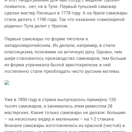
появился… нет, не в Туле. Первый тульский самовар
сделал мастер Лисицын в 1778 году. А на Урале самовары
стали делать с 1740 года. Так что название «самоварной
родины» Тула делит с Уралом.
Первые самовары по форме тяготели к
западноевропейским. Их делали, например, в стиле
классицизма, похожими на античную урну. Однако, чем
шире становилось производство самоваров, тем больше
их форма утрачивала былой аристократизм, в ней
постепенно стали преобладать чисто русские мотивы.
Уже в 1850 году в стране выпускалось примерно 120
тысяч самоваров, а занимались этим ремеслом 28
мастерских. Какие только самовары не делали: большие
– на несколько ведер и маленькие – на 1-2 стакана.
Вначале самовары изготовлялись из красной (чистой) и
зеленой меди, но постепенно они уступили место своим