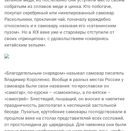
собратьям из сплавов меди и цинка. Кто побогаче,
покупал серебряный или никелированный самовар.
Раскольники, проклиная чай, поначалу враждебно
относились и к самовару, называя его «сатанинским
пузом». Но в XIX веке уже и староверы отступили от
своих «принципов», с удовольствием «сквернясь
китайским зельем».
«Благодетельным снарядом» называл самовар писатель
Владимир Короленко. Вообще в разных местах России у
самовара были свои названия: по-ярославски он
«самогар», по-курски – «самокипец», а по-вятски –
«самогрей». Блестящий, пышащий, он вносил в чаепитие
праздничность, располагал к неспешной застольной
беседе. Пузатые, крутобокие самовары господствовали в
прошлом веке на столах представителей всех сословий,
от простолюдина до царедворца. Для чаевника они были
вещью просто необходимой: не надо топить печь, чтобы