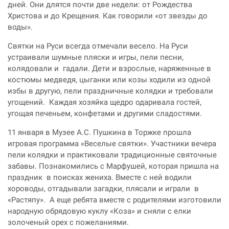
дней. Они длятся почти две недели: от Рождества
Христова и до Крещения. Как говорили «от звезды до
воды».
Святки на Руси всегда отмечали весело. На Руси
устраивали шумные пляски и игры, пели песни,
колядовали и гадали
. Дети и взрослые, наряженные в
костюмы медведя, цыганки или козы ходили из одной
избы в другую, пели праздничные колядки и требовали
угощений.
Каждая хозяйка щедро одаривала гостей,
угощая печеньем, конфетами и другими сладостями.
11 января в Музее А.С. Пушкина в Торжке прошла
игровая программа «Веселые святки». Участники вечера
пели колядки и практиковали традиционные святочные
забавы. Познакомились с Марфушей, которая пришла на
праздник в поисках жениха. Вместе с ней водили
хороводы, отгадывали загадки, плясали и играли в
«Растяпу». А еще ребята вместе с родителями изготовили
народную обрядовую куклу «Коза» и сняли с елки
золоченый орех с пожеланиями.