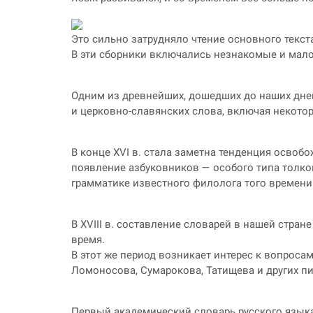
Это сильно затрудняло чтение основного текс
В эти сборники включались незнакомые и мал
Одним из древнейших, дошедших до наших дней
и церковно-славянских слова, включая некото
В конце XVI в. стала заметна тенденция освоб
появление азбуковников — особого типа толко
грамматике известного филолога того времени
В XVIII в. составление словарей в нашей стран
время.
В этот же период возникает интерес к вопрос
Ломоносова, Сумарокова, Татищева и других пи
Первый академический словарь русского языка 