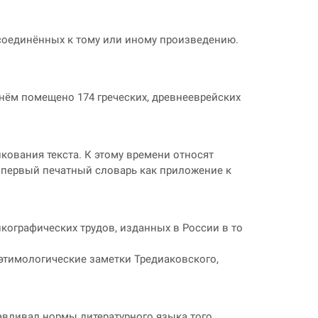
исоединённых к тому или иному произведению.
 нём помещено 174 греческих, древнееврейских
кования текста. К этому времени относят
 первый печатный словарь как приложение к
икографических трудов, изданных в России в то
 этимологические заметки Тредиаковского,
навливал нормы литературного языка того