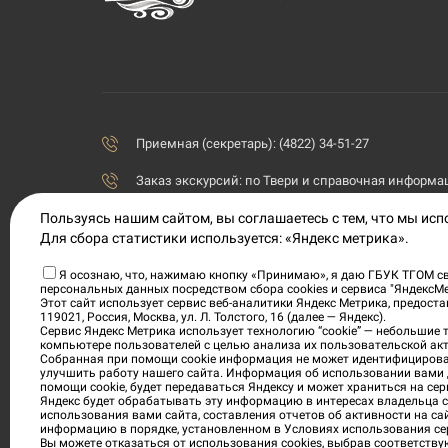
Приемная (секретарь): (4822) 34-51-27
Заказ экскурсий:
по Твери и справочная информаци
Пользуясь нашим сайтом, вы соглашаетесь с тем, что мы ис
priemnaya@tvermuzeum.ru
Для сбора статистики используется: «Яндекс метрика».
170100, Тверская область, г. Тверь, ул. Советская, 5
Я осознаю, что, нажимаю кнопку «Принимаю», я даю ГБУК ТГОМ св
персональных данных посредством сбора cookies и сервиса "ЯндексМ
Политика конфиденциальности
Этот сайт использует сервис веб-аналитики Яндекс Метрика, предос
119021, Россия, Москва, ул. Л. Толстого, 16 (далее — Яндекс).
Согласие на обработку персональных данных
Сервис Яндекс Метрика использует технологию “cookie” — небольшие
компьютере пользователей с целью анализа их пользовательской акт
Собранная при помощи cookie информация не может идентифицирова
Условия приобретения электронных билетов
улучшить работу нашего сайта. Информация об использовании вами 
помощи cookie, будет передаваться Яндексу и может храниться на сер
Яндекс будет обрабатывать эту информацию в интересах владельца са
использования вами сайта, составления отчетов об активности на са
информацию в порядке, установленном в Условиях использования се
Вы можете отказаться от использования cookies, выбрав соответству