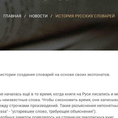
ГЛАВНАЯ
НОВОСТИ
ИСТОРИЯ РУССКИХ СЛОВАРЕЙ
 истории создания словарей на основе своих экспонатов.
е началась ещё в то время, когда книги на Руси писались и 
ь неизвестные слова. Чтобы сэкономить время, они записыва
ежду строчками произведений.
Такие разъяснения непонятных
ssa" - "устаревшее слово, требующее объяснения").
одобных заметок появлялось на страницах рукописных книг.