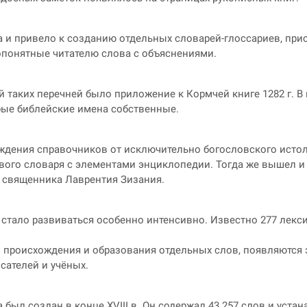
та и привело к созданию отдельных словарей-глоссариев, пр
опонятные читателю слова с объяснениями.
 таких перечней было приложение к Кормчей книге 1282 г. В
рые библейские имена собственные.
ождения справочников от исключительно богословского истол
вого словаря с элементами энциклопедии. Тогда же вышел и
 священника Лаврентия Зизания.
е стало развиваться особенно интенсивно. Известно 277 лекс
ам происхождения и образования отдельных слов, появляются
сателей и учёных.
был создан в конце XVIII в. Он содержал 43 257 слов и уста