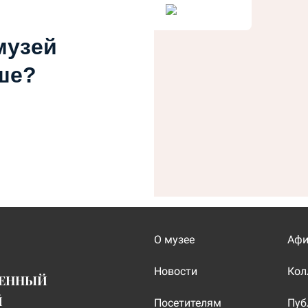
музей
ше?
О музее
Аф
Новости
Кол
ВЕННЫЙ
Й
Посетителям
Пуб