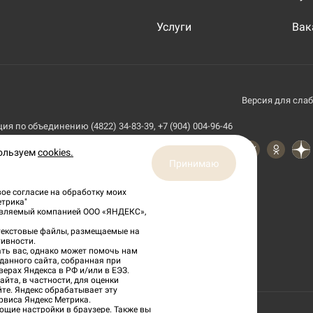
Услуги
Вак
Версия для сла
я по объединению (4822) 34-83-39, +7 (904) 004-96-46
пользуем
cookies.
Принимаю
ое согласие на обработку моих
етрика"
тавляемый компанией ООО «ЯНДЕКС»,
 текстовые файлы, размещаемые на
ивности.
ть вас, однако может помочь нам
данного сайта, собранная при
верах Яндекса в РФ и/или в ЕЭЗ.
йта, в частности, для оценки
йте. Яндекс обрабатывает эту
рвиса Яндекс Метрика.
ющие настройки в браузере. Также вы