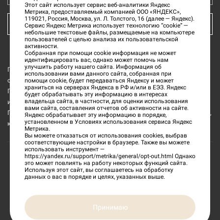
Этот сайт использует сервис веб-аналитики Яндекс
Метрика, предоставляемый компанией ООО «ЯНДЕКС»,
119021, Россия, Москва, ул. Л. Толстого, 16 (далее — Яндекс).
КУПИТЬ БИЛЕТ
Сервис Яндекс Метрика использует технологию “cookie” —
небольшие текстовые файлы, размещаемые на компьютере
пользователей с целью анализа их пользовательской
активности.
Собранная при помощи cookie информация не может
идентифицировать вас, однако может помочь нам
улучшить работу нашего сайта. Информация об
Государственное бюджетное учреждение культуры «Тверской
использовании вами данного сайта, собранная при
области Тверской государственный объединённый музей» (далее
помощи cookie, будет передаваться Яндексу и может
храниться на серверах Яндекса в РФ и/или в ЕЭЗ. Яндекс
ГБУК ТГОМ) является обладателем исключительных прав на все
будет обрабатывать эту информацию в интересах
владельца сайта, в частности, для оценки использования
изображения интерьеров и музейных предметов из коллекции
вами сайта, составления отчетов об активности на сайте.
ГБУК ТГОМ, а также на все изображения и текстовую информацию,
Яндекс обрабатывает эту информацию в порядке,
установленном в Условиях использования сервиса Яндекс
которые размещены на данном официальном сайте.
Метрика.
Вы можете отказаться от использования cookies, выбрав
соответствующие настройки в браузере. Также вы можете
использовать инструмент —
https://yandex.ru/support/metrika/general/opt-out.html
Однако
это может повлиять на работу некоторых функций сайта.
©
2026
«Тверской государственный объединенный
Используя этот сайт, вы соглашаетесь на обработку
данных о вас в порядке и целях, указанных выше.
музей»
Сделано в
Принимаю