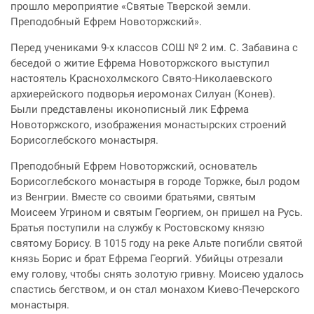
прошло мероприятие «Святые Тверской земли.
Преподобный Ефрем Новоторжский».
Перед учениками 9-х классов СОШ № 2 им. С. Забавина с
беседой о житие Ефрема Новоторжского выступил
настоятель Краснохолмского Свято-Николаевского
архиерейского подворья иеромонах Силуан (Конев).
Были представлены иконописный лик Ефрема
Новоторжского, изображения монастырских строений
Борисоглебского монастыря.
Преподобный Ефрем Новоторжский, основатель
Борисоглебского монастыря в городе Торжке, был родом
из Венгрии. Вместе со своими братьями, святым
Моисеем Угрином и святым Георгием, он пришел на Русь.
Братья поступили на службу к Ростовскому князю
святому Борису. В 1015 году на реке Альте погибли святой
князь Борис и брат Ефрема Георгий. Убийцы отрезали
ему голову, чтобы снять золотую гривну. Моисею удалось
спастись бегством, и он стал монахом Киево-Печерского
монастыря.