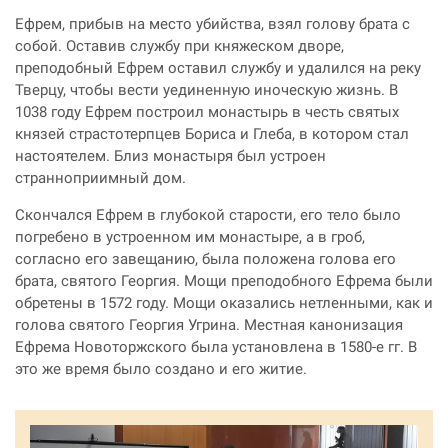
Ефрем, прибыв на место убийства, взял голову брата с
собой. Оставив службу при княжеском дворе,
преподобный Ефрем оставил службу и удалился на реку
Тверцу, чтобы вести уединенную иноческую жизнь. В
1038 году Ефрем построил монастырь в честь святых
князей страстотерпцев Бориса и Глеба, в котором стал
настоятелем. Близ монастыря был устроен
странноприимный дом.
Скончался Ефрем в глубокой старости, его тело было
погребено в устроенном им монастыре, а в гроб,
согласно его завещанию, была положена голова его
брата, святого Георгия. Мощи преподобного Ефрема были
обретены в 1572 году. Мощи оказались нетленными, как и
голова святого Георгия Угрина. Местная канонизация
Ефрема Новоторжского была установлена в 1580-е гг. В
это же время было создано и его житие.