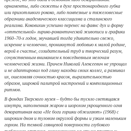
орнаменты, либо сюжеты в духе простонародного лубка
или прихотливого рококо, либо помпезные и тяжеловесные
образчики академического классицизма и сталинского
реализма. Коковихин успешно перенес на фаянс дух и форму
«оттепельной» лирико-романтической живописи и графики
1960–70-х годов, звучавшей тогда удивительно свежо,
искренне и человечно, проникнутой любовью к малой родине,
верой в счастье, созидательный труд и творческий разум,
сочувственным вниманием к повседневным мелочам
человеческой жизни. Причем Николай Алексеевич не упрощал
и не адаптировал под глину находки своих коллег, а развивал
их, ошеломляя сочностью красок, выразительностью
образов, широкой палитрой настроений и композиционных
ритмов.
В фондах Тверского музея – будто бы тускло светящаяся
изнутри, наполненная жаром и шорохом укрощенного огня
декоративная ваза «Не боги горшки обжигают» (1968) с
широким дном и туловом округлой формы и узким маленьким
горлом. На темной глянцевой поверхности глубокого