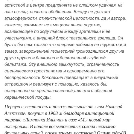
артисткой в центре предпринята не слишком удачная, на
наш взгляд, попытка обобщения. Блюду не достает
атмосферности, стилистической целостности, да и автора,
кажется, занимает не эмоциональное родство,
возникающее по ходу пьесы между зрителями и ее
участниками, а внешний блеск театрального зрелища. Он
будто бы сам только что впервые взбежал на подмостки и
замер, завороженный геометрией громоздящихся друг на
друга ярусов и балконов и бесконечной глубиной
бельэтажа. Эту внешнюю замкнутость, ограниченность
сценического пространства и одновременно его
беспредельность Коковихин превращает в визуальный
аттракцион и реализует с помощью, казалось бы,
совершенно не предназначенной для этого обычной
керамической посуды.
Первую известность и положительные отзывы Николай
Алексеевич получил в 1968-м благодаря агитационной
тарелке «Лампочка Ильича» и вазе «Мы новый мир
построим». В начале восьмидесятых создал несколько
брутальных вещей, посвященных московской Олимпиаде-80.