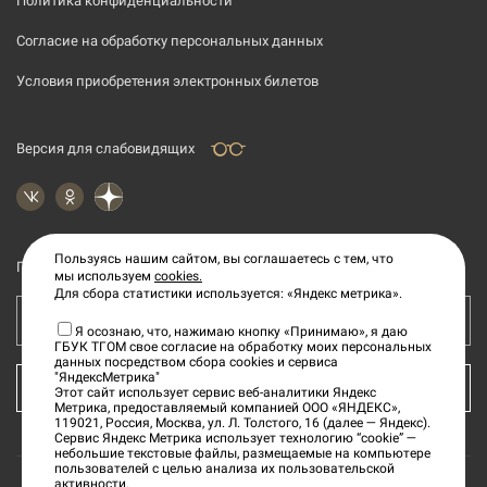
Политика конфиденциальности
Согласие на обработку персональных данных
Условия приобретения электронных билетов
Версия для слабовидящих
Пользуясь нашим сайтом, вы соглашаетесь с тем, что
Подпишитесь на рассылку новостей
мы используем
cookies.
Для сбора статистики используется: «Яндекс метрика».
Ваш e-mail адрес
Я осознаю, что, нажимаю кнопку «Принимаю», я даю
ГБУК ТГОМ свое согласие на обработку моих персональных
данных посредством сбора cookies и сервиса
"ЯндексМетрика"
КУПИТЬ БИЛЕТ
Этот сайт использует сервис веб-аналитики Яндекс
Метрика, предоставляемый компанией ООО «ЯНДЕКС»,
119021, Россия, Москва, ул. Л. Толстого, 16 (далее — Яндекс).
Сервис Яндекс Метрика использует технологию “cookie” —
небольшие текстовые файлы, размещаемые на компьютере
пользователей с целью анализа их пользовательской
активности.