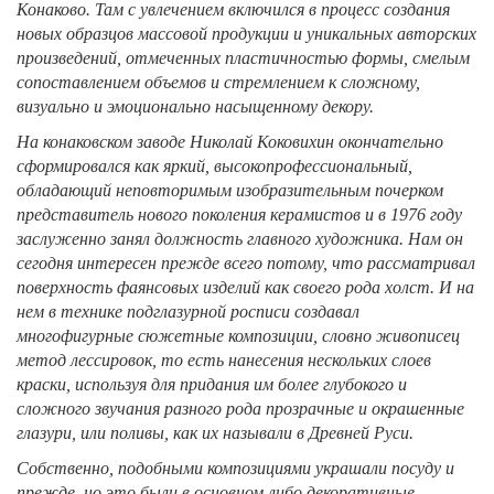
Конаково. Там с увлечением включился в процесс создания
новых образцов массовой продукции и уникальных авторских
произведений, отмеченных пластичностью формы, смелым
сопоставлением объемов и стремлением к сложному,
визуально и эмоционально насыщенному декору.
На конаковском заводе Николай Коковихин окончательно
сформировался как яркий, высокопрофессиональный,
обладающий неповторимым изобразительным почерком
представитель нового поколения керамистов и в 1976 году
заслуженно занял должность главного художника. Нам он
сегодня интересен прежде всего потому, что рассматривал
поверхность фаянсовых изделий как своего рода холст. И на
нем в технике подглазурной росписи создавал
многофигурные сюжетные композиции, словно живописец
метод лессировок, то есть нанесения нескольких слоев
краски, используя для придания им более глубокого и
сложного звучания разного рода прозрачные и окрашенные
глазури, или поливы, как их называли в Древней Руси.
Собственно, подобными композициями украшали посуду и
прежде, но это были в основном либо декоративные