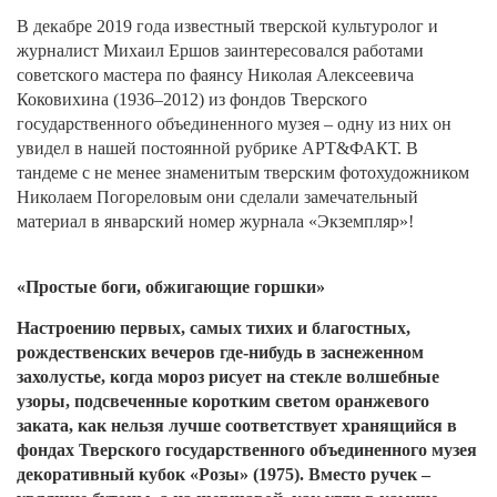
В декабре 2019 года известный тверской культуролог и
журналист Михаил Ершов заинтересовался работами
советского мастера по фаянсу Николая Алексеевича
Коковихина (1936–2012) из фондов Тверского
государственного объединенного музея – одну из них он
увидел в нашей постоянной рубрике АРТ&ФАКТ. В
тандеме с не менее знаменитым тверским фотохудожником
Николаем Погореловым они сделали замечательный
материал в январский номер журнала «Экземпляр»!
«Простые боги, обжигающие горшки»
Настроению первых, самых тихих и благостных,
рождественских вечеров где-нибудь в заснеженном
захолустье, когда мороз рисует на стекле волшебные
узоры, подсвеченные коротким светом оранжевого
заката, как нельзя лучше соответствует хранящийся в
фондах Тверского государственного объединенного музея
декоративный кубок «Розы» (1975). Вместо ручек –