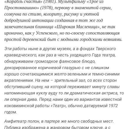
«Корабль счастья» (1981). Мультфильму «Трое из
Простоквашино» (1978), первому в знаменитой серии,
созвучна по стилю, колориту, рисунку и уютной
добродушной интонации созданная в тот же год
замечательная блинница «Широкая Масленица», не так
иронично, как у Успенского, но по-своему сопоставляющая
простой деревенский быт с модными городскими веяниями.
Эти работы ныне в других музеях, а в фондах Тверского
краеведческого, как раз в честь уходящего Года театра,
обнаруживаем громоздкое фаянсовое блюдо,
декорированное коричневой глазурью с не слишком
хорошо сочетающимися желто-зелеными и темно-синими
вкраплениями. На нем – зрительный зал, со всех сторон
обступивший сцену, на которой переживает минуту славы
напоминающая куклу вуду то ли драматическая актриса, то
ли оперная дива. Перед нами один из вариантов известной
коковихинской работы «Театр», обычно датируемой 1972
годом.
Амфитеатр полон, в партере же много свободных мест.
Публика изображена в жанровом бытовом ключе, а с