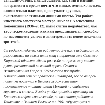
увядшие бутоны, а на шершавой, как угли в камине,
поверхности в ореоле почти что живых зеленых листьев,
словно языки пламени, проступают крупные,
окантованные темными линиями цветы. Это работа
известного советского мастера Николая Алексеевича
Коковихина (1936–2012), ныне слегка подзабытого, чье
творческое наследие, как нам представляется, способно
по-настоящему увлечь и заинтересовать новое поколение
зрителей.
Он родился недалеко от райцентра Зуевка, в небольшом, но
разросшемся на целых пять улиц старинном селе Сезенево
Кировской области, где на разъезде по-прежнему стоят
руины разлапистой каменной церкви Святого
Великомученика Георгия 1760-х годов постройки.
Пятнадцати лет отправился в Ленинград, где со второй
попытки поступил в Высшее художественно-
промышленное училище имени Мухиной на отделение
керамики и стекла. В годы учебы проходил практику на
Конаковском фаянсовом заводе, по окончании работал в
Ташкенте и Вышнем Волочке и в 1961 году вернулся в