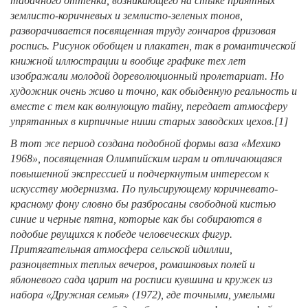
табачного оттенка, возникающего на стыке приятных
землисто-коричневых и землисто-зеленых тонов,
разворачивается посвященная труду гончаров фризовая
роспись. Рисунок обобщен и плакатен, так в романтической
книжной иллюстрации и вообще графике тех лет
изображали молодой дореволюционный пролетариат. Но
художник очень живо и точно, как обыденную реальность и
вместе с тем как волнующую тайну, передает атмосферу
упрятанных в кирпичные ниши старых заводских цехов.
[1]
В тот же период создана подобной формы ваза «Мехико
1968», посвященная Олимпийским играм и отличающаяся
повышенной экспрессией и подчеркнутым интересом к
искусству модернизма. По пульсирующему коричневато-
красному фону словно бы разбросаны свободной кистью
синие и черные пятна, которые как бы собираются в
подобие рвущихся к победе человеческих фигур.
Притягательная атмосфера сельской идиллии,
разноцветных теплых вечеров, ромашковых полей и
яблоневого сада царит на росписи кувшина и кружек из
набора «Дружная семья» (1972), где точными, умелыми