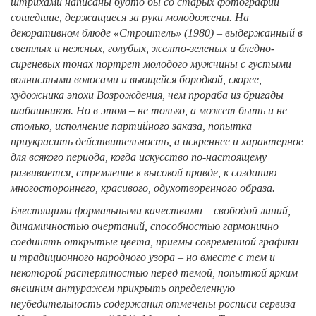
штрихами написаны будто бы со старых фотографий
сошедшие, держащиеся за руки молодожены. На
декоративном блюде «Строитель» (1980) – выдержанный в
светлых и нежных, голубых, желто-зеленых и бледно-
сиреневых тонах портрет молодого мужчины с густыми
волнистыми волосами и вьющейся бородкой, скорее,
художника эпохи Возрождения, чем прораба из бригады
шабашников. Но в этом – не только, а может быть и не
столько, исполнение партийного заказа, попытка
приукрасить действительность, а искреннее и характерное
для всякого периода, когда искусство по-настоящему
развивается, стремление к высокой правде, к созданию
многостороннего, красивого, одухотворенного образа.
Блестящими формальными качествами – свободой линий,
динамичностью очертаний, способностью гармонично
соединять открытые цвета, приемы современной графики
и традиционного народного узора – но вместе с тем и
некоторой растерянностью перед темой, попыткой ярким
внешним антуражем прикрыть определенную
неубедительность содержания отмечены росписи сервиза