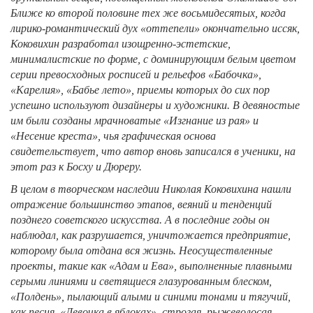
Ближе ко второй половине тех же восьмидесятых, когда
лирико-романтический дух «оттепели» окончательно иссяк,
Коковихин разработал изощренно-эстетские,
минималистские по форме, с доминирующим белым цветом
серии превосходных росписей и рельефов «Бабочка»,
«Карелия», «Бабье лето», приемы которых до сих пор
успешно используют дизайнеры и художники. В девяностые
им были созданы мрачноватые «Изгнание из рая» и
«Несение креста», чья графическая основа
свидетельствует, что автор вновь записался в ученики, на
этот раз к Босху и Дюреру.
В целом в творческом наследии Николая Коковихина нашли
отражение большинство этапов, веяний и тенденций
позднего советского искусства. А в последние годы он
наблюдал, как разрушается, уничтожается предприятие,
которому была отдана вся жизнь. Неосуществленные
проекты, такие как «Адам и Ева», выполненные плавными
серыми линиями и светящиеся глазурованным блеском,
«Полдень», пылающий алыми и синими тонами и тягучий,
как песня, «Девочка в яблоках», строгая, рыжеволосая,