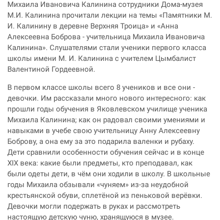
Михаила Ивановича Калинина сотрудники Дома-музея
М.И. Калинина прочитали лекции на темы «Памятники М.
И. Калинину в деревне Верхняя Троица» и «Анна
Алексеевна Боброва - учительница Михаила Ивановича
Калинина». Слушателями стали ученики первого класса
школы имени М. И. Калинина с учителем Цымбалист
Валентиной Гордеевной.
В первом классе школы всего 8 учеников и все они -
девочки. Им рассказали много нового интересного: как
прошли годы обучения в Яковлевском училище ученика
Михаила Калинина; как он радовал своими умениями и
навыками в учебе свою учительницу Анну Алексеевну
Боброву, а она ему за это подарила валенки и рубаху.
Дети сравнили особенности обучения сейчас и в конце
XIX века: какие были предметы, кто преподавал, как
были одеты дети, в чëм они ходили в школу. В школьные
годы Михаила обзывали «чуняем» из-за неудобной
крестьянской обуви, сплетëной из пеньковой верëвки.
Девочки могли подержать в руках и рассмотреть
настоящую детскую чуню, хранящуюся в музее.