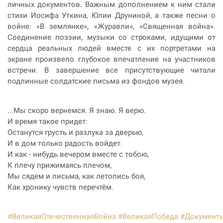
личных документов. Важным дополнением к ним стали
стихи Иосифа Уткина, Юлии Друниной, а также песни о
войне: «В землянке», «Журавли», «Священная война».
Соединение поэзии, музыки со строками, идущими от
сердца реальных людей вместе с их портретами на
экране произвело глубокое впечатление на участников
встречи. В завершение все присутствующие читали
подлинные солдатские письма из фондов музея.
...Мы скоро вернемся. Я знаю. Я верю.
И время такое придет:
Останутся грусть и разлука за дверью,
И в дом только радость войдет.
И как - нибудь вечером вместе с тобою,
К плечу прижимаясь плечом,
Мы сядем и письма, как летопись боя,
Как хронику чувств перечтём.
#ВеликаяОтечественнаяВойна
#ВеликаяПобеда
#Документ