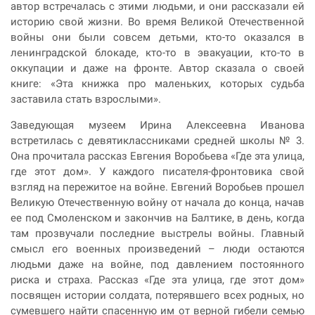
автор встречалась с этими людьми, и они рассказали ей
историю свой жизни. Во время Великой Отечественной
войны они были совсем детьми, кто-то оказался в
ленинградской блокаде, кто-то в эвакуации, кто-то в
оккупации и даже на фронте. Автор сказала о своей
книге: «Эта книжка про маленьких, которых судьба
заставила стать взрослыми».
Заведующая музеем Ирина Алексеевна Иванова
встретилась с девятиклассниками средней школы № 3.
Она прочитала рассказ Евгения Воробьева «Где эта улица,
где этот дом». У каждого писателя-фронтовика свой
взгляд на пережитое на войне. Евгений Воробьев прошел
Великую Отечественную войну от начала до конца, начав
ее под Смоленском и закончив на Балтике, в день, когда
там прозвучали последние выстрелы войны. Главный
смысл его военных произведений – люди остаются
людьми даже на войне, под давлением постоянного
риска и страха. Рассказ «Где эта улица, где этот дом»
посвящен истории солдата, потерявшего всех родных, но
сумевшего найти спасенную им от верной гибели семью